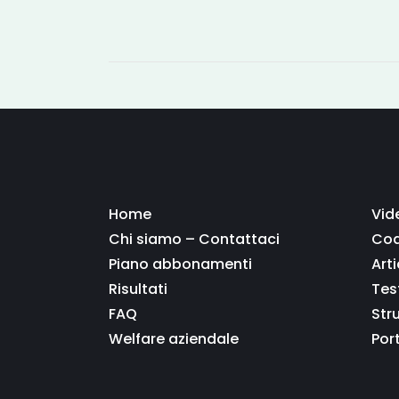
Home
Vid
Chi siamo – Contattaci
Coa
Piano abbonamenti
Arti
Risultati
Tes
FAQ
Str
Welfare aziendale
Por