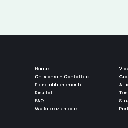
Home
Vid
Chi siamo – Contattaci
Coa
Piano abbonamenti
Arti
Risultati
Tes
FAQ
Str
Welfare aziendale
Por