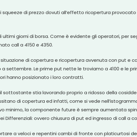
 squeeze di prezzo dovuti all’effetto ricopertura provocato da
i ultimi giorni di borsa. Come è evidente gli operatori, per se
ato call a 4150 e 4350.
una situazione di copertura e ricopertura avvenuta con put e cal
 a settembre. Le prime put nette le troviamo a 4100 e le prim
ori hanno posizionato i loro contratti.
me il sottostante stia lavorando proprio a ridosso della cosid
sitano di copertura ed infatti, come si vede nell’istogramm
o minimo, la componente future è sempre aumentata spingend
Differenziali: ovvero chiusura di put ed ingresso di call a co
re a veloci e repentini cambi di fronte con platicurtosi delle