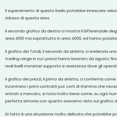
Il superamento di questo livello potrebbe innescare veloci
ridosso di questa area.
Il secondo grafico da destra ci mostra il Differenziale degl
area 4100 ma soprattutto in area 4000, ed hanno posizion
Il grafico dei Totali, il secondo da sinistra, ci evidenzia 
trading range in cui i prezzi hanno lavorato da agosto fino
reali livelli monetari supporto e resistenza dove gli operat
Il grafico dei prezzi, il primo da sinistra, ci conferma co
incontrano i primi contratti put corti di Gamma che neces
entrati a mercato, si nota molto bene come, su ogni nuov
perfetta sintonia con quanto avevamo visto sul grafico dei 
Di fatto è una situazione molto delicata che potrebbe porta